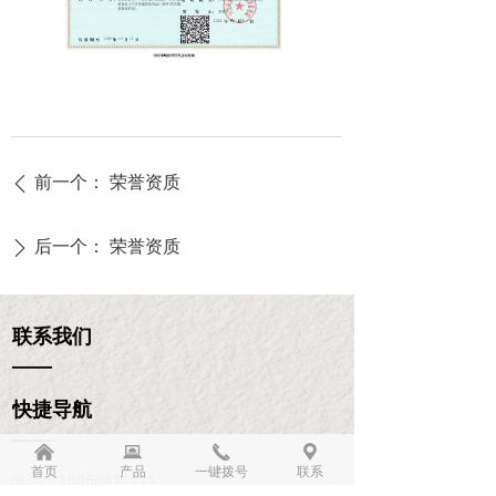
前一个：
荣誉资质
ꄴ
后一个：
荣誉资质
ꄲ
联系我们
——
快捷导航
——
낀
뀵
끅
끇
首页
产品
一键拨号
联系
电话：
18860411111