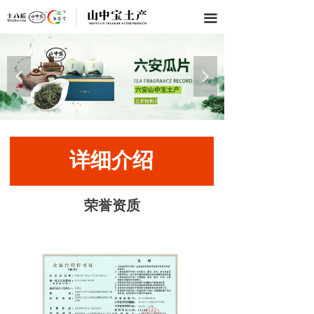
끀
넳
넲
详细介绍
荣誉资质