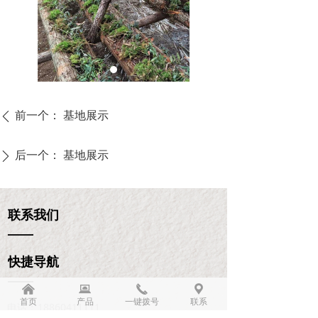
前一个：
基地展示
ꄴ
后一个：
基地展示
ꄲ
联系我们
——
快捷导航
——
낀
뀵
끅
끇
首页
产品
一键拨号
联系
电话：
18860411111