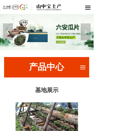
끀
넳
넲
产品中心
끀
基地展示