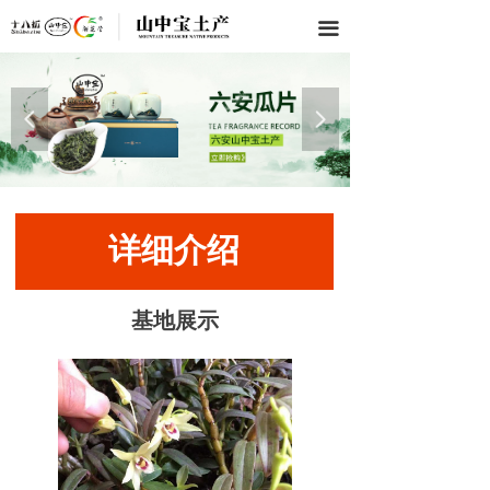
끀
넳
넲
详细介绍
基地展示