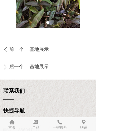
前一个：
基地展示
ꄴ
后一个：
基地展示
ꄲ
联系我们
——
快捷导航
——
낀
뀵
끅
끇
首页
产品
一键拨号
联系
电话：
18860411111