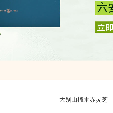
大别山椴木赤灵芝