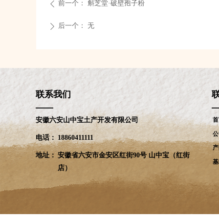
前一个：
斛芝堂·破壁孢子粉
ꄴ
后一个：
无
ꄲ
联系我们
——
安徽六安山中宝土产开发有限公司
首
公
电话：
18860411111
产
地址：
安徽省六安市金安区红街90号 山中宝（红街
基
店）