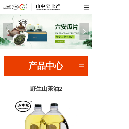
끀
넳
넲
产品中心
끀
野生山茶油2