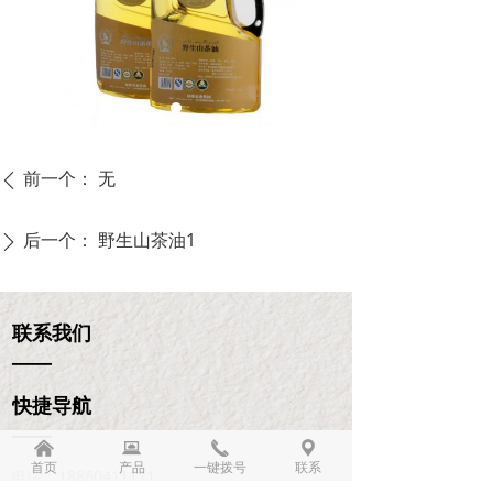
前一个：
无
ꄴ
后一个：
野生山茶油1
ꄲ
联系我们
——
快捷导航
——
낀
뀵
끅
끇
首页
产品
一键拨号
联系
电话：
18860411111