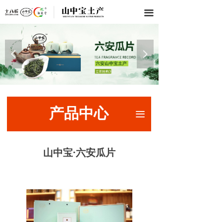
끀
넳
넲
产品中心
끀
山中宝·六安瓜片