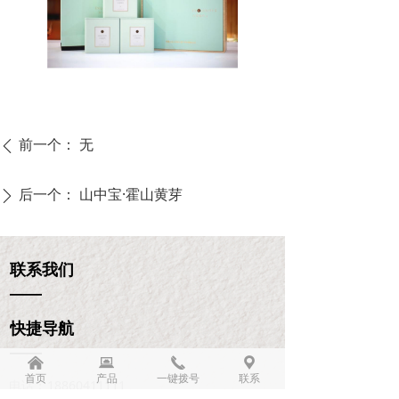
前一个：
无
ꄴ
后一个：
山中宝·霍山黄芽
ꄲ
联系我们
——
快捷导航
——
낀
뀵
끅
끇
首页
产品
一键拨号
联系
电话：
18860411111